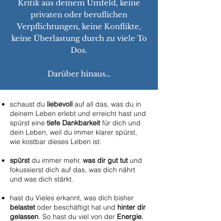
Kritik aus deinem Umfeld, keine
privaten oder beruflichen
Verpflichtungen, keine Konflikte,
keine Überlastung durch zu viele To
Dos.
Darüber hinaus…
schaust du
liebevoll
auf all das, was du in
deinem Leben erlebt und erreicht hast und
spürst eine
tiefe Dankbarkeit
für dich und
dein Leben, weil du immer klarer spürst,
wie kostbar dieses Leben ist.
spürst
du immer mehr,
was dir gut tut
und
fokussierst dich auf das, was dich nährt
und was dich stärkt.
hast du Vieles erkannt, was dich bisher
belastet
oder beschäftigt hat und
hinter dir
gelassen
. So hast du viel von der
Energie
,