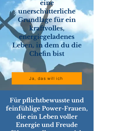
eine
unerschütterliche
Grundlage für ein
kraftvolles,
energiegeladenes
Leben, in dem du die
Chefin bist
Ja, das will ich
Für pflichtbewusste und
feinfühlige Power-Frauen,
die ein Leben voller
Energie und Freude