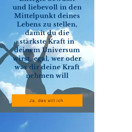
und liebevoll in den
Mittelpunkt deines
Lebens zu stellen,
damit du die
stärkste Kraft in
deinem Universum
wirst, egal, wer oder
was dir deine Kraft
nehmen will
Ja, das will ich